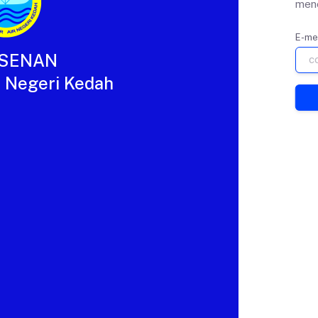
mene
E-me
ESENAN
 Negeri Kedah