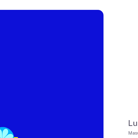
Lu
Masu